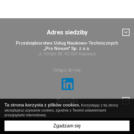
Adres siedziby
Przedsiębiorstwo Usług Naukowo-Technicznych
„Pro Novum" Sp. z o.o.
ul. Wróbli 38, 40-534 Katowice
Dołącz do nas
Kontakt
Ta strona korzysta z plików cookies.
Korzystając z tej strony
akceptujesz używanie cookies, zgodnie z Twoimi ustawieniami
przeglądarki internetowej.
Zgadzam się
© Pro Novum sp. z o.o.
created by
undicom.pl