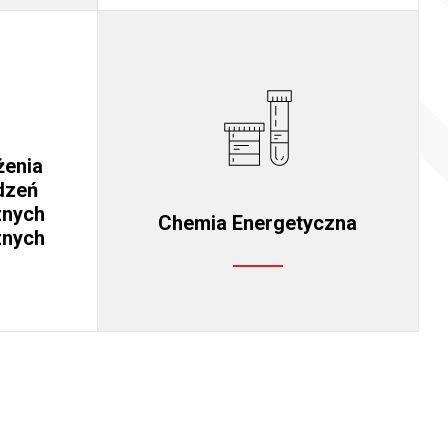
żenia
dzeń
znych
Chemia Energetyczna
znych