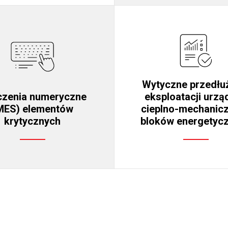
Wytyczne przedłu
czenia numeryczne
eksploatacji urzą
MES) elementów
cieplno-mechanic
krytycznych
bloków energetyc