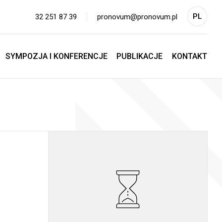
PL
32 251 87 39
pronovum@pronovum.pl
EN
SYMPOZJA I KONFERENCJE
PUBLIKACJE
KONTAKT