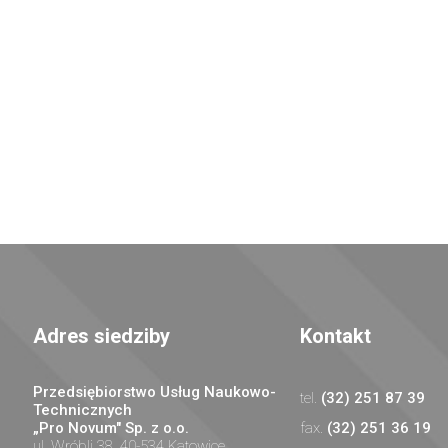
Adres siedziby
Kontakt
Przedsiębiorstwo Usług Naukowo-
(32) 251 87 39
Technicznych
„Pro Novum" Sp. z o.o.
(32) 251 36 19
ul. Wróbli 38, 40-534 Katowice