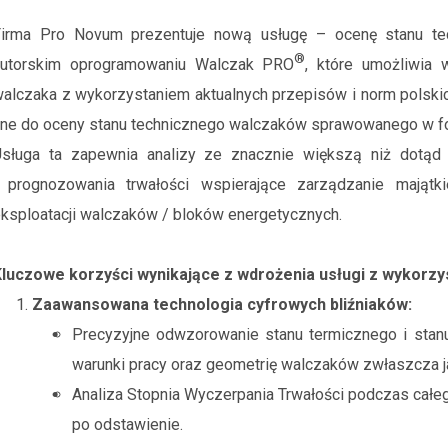
Firma Pro Novum prezentuje nową usługę – ocenę stanu te
®
autorskim oprogramowaniu Walczak PRO
,
które umożliwia 
alczaka z wykorzystaniem aktualnych przepisów i norm polski
ine do oceny stanu technicznego walczaków sprawowanego w f
sługa ta zapewnia analizy ze znacznie większą niż dotąd 
i prognozowania trwałości wspierające zarządzanie mająt
ksploatacji walczaków / bloków energetycznych.
Kluczowe korzyści wynikające z wdrożenia usługi z wykor
Zaawansowana technologia cyfrowych bliźniaków:
Precyzyjne odwzorowanie stanu termicznego i stan
warunki pracy oraz geometrię walczaków zwłaszcza j
Analiza Stopnia Wyczerpania Trwałości podczas całego
po odstawienie.