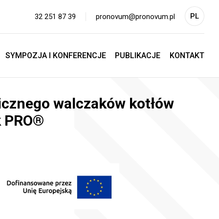
PL
32 251 87 39
pronovum@pronovum.pl
EN
SYMPOZJA I KONFERENCJE
PUBLIKACJE
KONTAKT
icznego walczaków kotłów
k PRO®