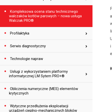
Kompleksowa ocena stanu technicznego
walczaków kotłów parowych – nowa usługa
Walczak PRO®
w
l
Profilaktyka
U
Serwis diagnostyczny
e
Technologie napraw
Usługi z wykorzystaniem platformy
informatycznej LM Sytem PRO+®
Obliczenia numeryczne (MES) elementów
krytycznych
Wytyczne przedłużenia eksploatacji
urządzeń cieplno-mechanicznych bloków