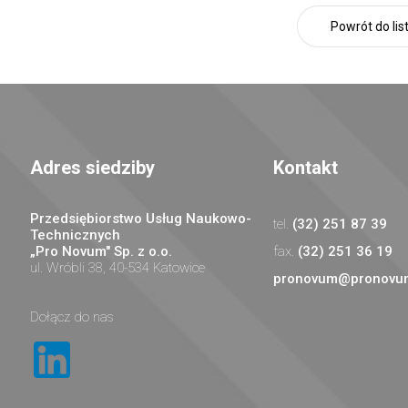
Powrót do lis
Adres siedziby
Kontakt
Przedsiębiorstwo Usług Naukowo-
(32) 251 87 39
Technicznych
„Pro Novum" Sp. z o.o.
(32) 251 36 19
ul. Wróbli 38, 40-534 Katowice
pronovum@pronovum
Dołącz do nas