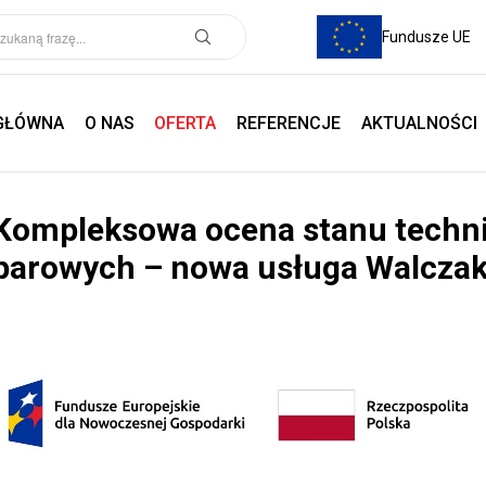
Fundusze UE
GŁÓWNA
O NAS
OFERTA
REFERENCJE
AKTUALNOŚCI
Kompleksowa ocena stanu techn
parowych – nowa usługa Walcza