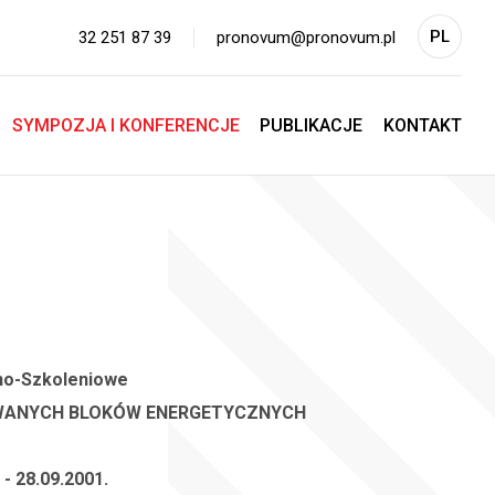
PL
32 251 87 39
pronovum@pronovum.pl
EN
SYMPOZJA I KONFERENCJE
PUBLIKACJE
KONTAKT
jno-Szkoleniowe
OWANYCH BLOKÓW ENERGETYCZNYCH
 - 28.09.2001.