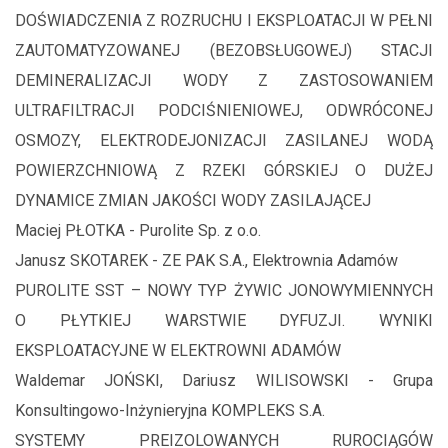
DOŚWIADCZENIA Z ROZRUCHU I EKSPLOATACJI W PEŁNI
ZAUTOMATYZOWANEJ (BEZOBSŁUGOWEJ) STACJI
DEMINERALIZACJI WODY Z ZASTOSOWANIEM
ULTRAFILTRACJI PODCIŚNIENIOWEJ, ODWRÓCONEJ
OSMOZY, ELEKTRODEJONIZACJI ZASILANEJ WODĄ
POWIERZCHNIOWĄ Z RZEKI GÓRSKIEJ O DUŻEJ
DYNAMICE ZMIAN JAKOŚCI WODY ZASILAJĄCEJ
Maciej PŁOTKA - Purolite Sp. z o.o.
Janusz SKOTAREK - ZE PAK S.A., Elektrownia Adamów
PUROLITE SST – NOWY TYP ŻYWIC JONOWYMIENNYCH
O PŁYTKIEJ WARSTWIE DYFUZJI. WYNIKI
EKSPLOATACYJNE W ELEKTROWNI ADAMÓW
Waldemar JOŃSKI, Dariusz WILISOWSKI - Grupa
Konsultingowo-Inżynieryjna KOMPLEKS S.A.
SYSTEMY PREIZOLOWANYCH RUROCIĄGÓW