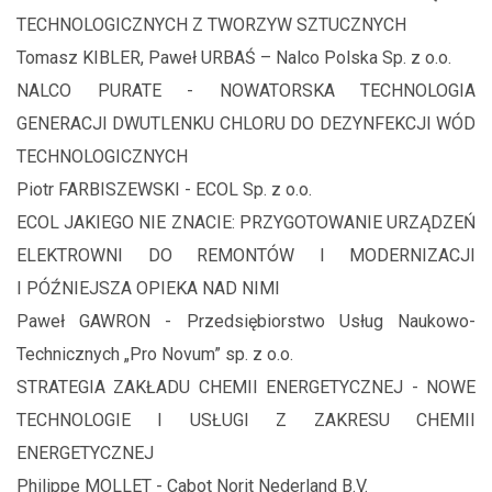
TECHNOLOGICZNYCH Z TWORZYW SZTUCZNYCH
Tomasz KIBLER, Paweł URBAŚ – Nalco Polska Sp. z o.o.
NALCO PURATE - NOWATORSKA TECHNOLOGIA
GENERACJI DWUTLENKU CHLORU DO DEZYNFEKCJI WÓD
TECHNOLOGICZNYCH
Piotr FARBISZEWSKI - ECOL Sp. z o.o.
ECOL JAKIEGO NIE ZNACIE: PRZYGOTOWANIE URZĄDZEŃ
ELEKTROWNI DO REMONTÓW I MODERNIZACJI
I PÓŹNIEJSZA OPIEKA NAD NIMI
Paweł GAWRON - Przedsiębiorstwo Usług Naukowo-
Technicznych „Pro Novum” sp. z o.o.
STRATEGIA ZAKŁADU CHEMII ENERGETYCZNEJ - NOWE
TECHNOLOGIE I USŁUGI Z ZAKRESU CHEMII
ENERGETYCZNEJ
Philippe MOLLET - Cabot Norit Nederland B.V.