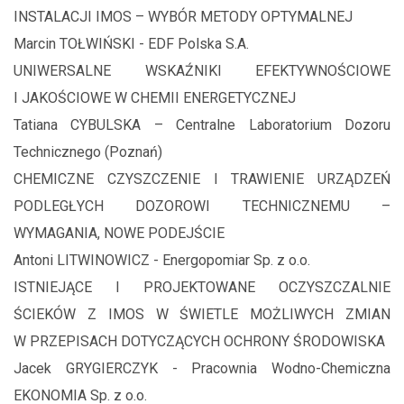
INSTALACJI IMOS – WYBÓR METODY OPTYMALNEJ
Marcin TOŁWIŃSKI - EDF Polska S.A.
UNIWERSALNE WSKAŹNIKI EFEKTYWNOŚCIOWE
I JAKOŚCIOWE W CHEMII ENERGETYCZNEJ
Tatiana CYBULSKA – Centralne Laboratorium Dozoru
Technicznego (Poznań)
CHEMICZNE CZYSZCZENIE I TRAWIENIE URZĄDZEŃ
PODLEGŁYCH DOZOROWI TECHNICZNEMU –
WYMAGANIA, NOWE PODEJŚCIE
Antoni LITWINOWICZ - Energopomiar Sp. z o.o.
ISTNIEJĄCE I PROJEKTOWANE OCZYSZCZALNIE
ŚCIEKÓW Z IMOS W ŚWIETLE MOŻLIWYCH ZMIAN
W PRZEPISACH DOTYCZĄCYCH OCHRONY ŚRODOWISKA
Jacek GRYGIERCZYK - Pracownia Wodno-Chemiczna
EKONOMIA Sp. z o.o.