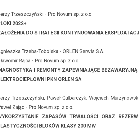
erzy Trzeszczyński - Pro Novum sp. z o.o.
BLOKI 2022+
ZAŁOŻENIA DO STRATEGII KONTYNUOWANIA EKSPLOATACJ
gnieszka Trzeba-Tobolska - ORLEN Serwis S.A.
ławomir Rajca - Pro Novum sp. z o.o.
DIAGNOSTYKA I REMONTY ZAPEWNIAJĄCE BEZAWARYJNĄ
ELEKTROCIEPŁOWNI PKN ORLEN SA
erzy Trzeszczyński, Paweł Galbarczyk, Wojciech Murzynowski
aweł Zając - Pro Novum sp. z o.o.
WYKORZYSTANIE ZAPASÓW TRWAŁOŚCI ORAZ REZERW 
ELASTYCZNOŚCI BLOKÓW KLASY 200 MW