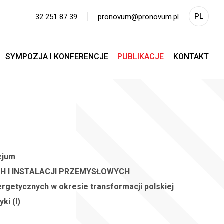
PL
32 251 87 39
pronovum@pronovum.pl
EN
SYMPOZJA I KONFERENCJE
PUBLIKACJE
KONTAKT
zjum
 I INSTALACJI PRZEMYSŁOWYCH
rgetycznych w okresie transformacji polskiej
ki (I)