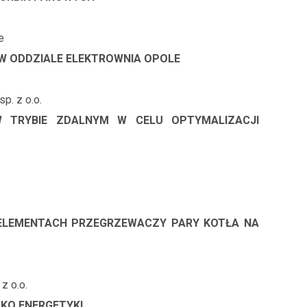
e
W ODDZIALE ELEKTROWNIA OPOLE
p. z o.o.
 TRYBIE ZDALNYM W CELU OPTYMALIZACJI
ELEMENTACH PRZEGRZEWACZY PARY KOTŁA NA
z o.o.
TKO ENERGETYKI