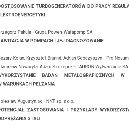
DOSTOSOWANIE TURBOGENERATORÓW DO PRACY REGULAC
ELEKTROENERGETYKI
Grzegorz Pakuła - Grupa Powen-Wafapomp SA
KAWITACJA W POMPACH I JEJ DIAGNOZOWANIE
ezary Kolan, Krzysztof Brunné, Adrian Sobczyszyn - Pro Novum s
tanisław Noworyta, Adam Szczepek - TAURON Wytwarzanie SA
WYKORZYSTANIE BADAŃ METALOGRAFICZNYCH W
W WARUNKACH PEŁZANIA
olesław Augustyniak - NNT sp. z o.o.
POTENCJAŁ ZASTOSOWANIA I PRZYKŁADY WYKORZYST
ODPRĘŻANIA STALI