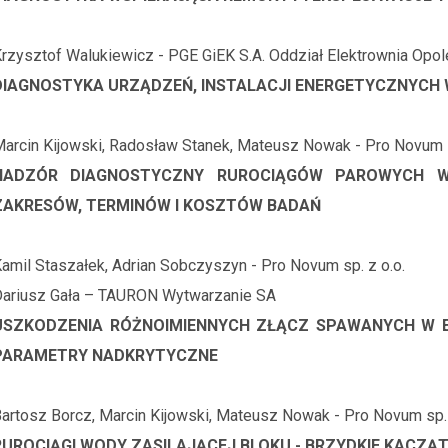
rzysztof Walukiewicz - PGE GiEK S.A. Oddział Elektrownia Opol
DIAGNOSTYKA URZĄDZEŃ, INSTALACJI ENERGETYCZNYCH 
arcin Kijowski, Radosław Stanek, Mateusz Nowak - Pro Novum s
NADZÓR DIAGNOSTYCZNY RUROCIĄGÓW PAROWYCH W
ZAKRESÓW, TERMINÓW I KOSZTÓW BADAŃ
amil Staszałek, Adrian Sobczyszyn - Pro Novum sp. z o.o.
ariusz Gała – TAURON Wytwarzanie SA
USZKODZENIA RÓŻNOIMIENNYCH ZŁĄCZ SPAWANYCH W 
PARAMETRY NADKRYTYCZNE
artosz Borcz, Marcin Kijowski, Mateusz Nowak - Pro Novum sp. 
RUROCIĄGI WODY ZASILAJĄCEJ BLOKU - BRZYDKIE KACZĄ