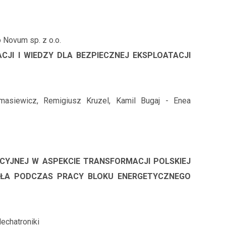
 Novum sp. z o.o.
JI I WIEDZY DLA BEZPIECZNEJ EKSPLOATACJI
masiewicz, Remigiusz Kruzel, Kamil Bugaj - Enea
CYJNEJ W ASPEKCIE TRANSFORMACJI POLSKIEJ
TŁA PODCZAS PRACY BLOKU ENERGETYCZNEGO
echatroniki