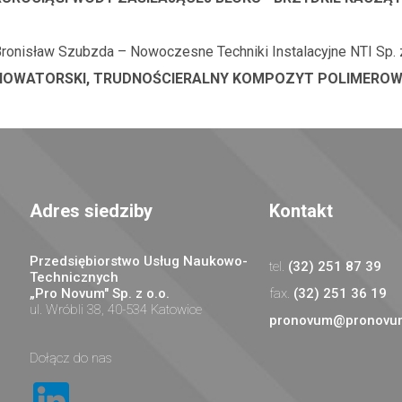
ronisław Szubzda – Nowoczesne Techniki Instalacyjne NTI Sp. z
NOWATORSKI, TRUDNOŚCIERALNY KOMPOZYT POLIMEROWY 
Adres siedziby
Kontakt
Przedsiębiorstwo Usług Naukowo-
(32) 251 87 39
Technicznych
„Pro Novum" Sp. z o.o.
(32) 251 36 19
ul. Wróbli 38, 40-534 Katowice
pronovum@pronovum
Dołącz do nas