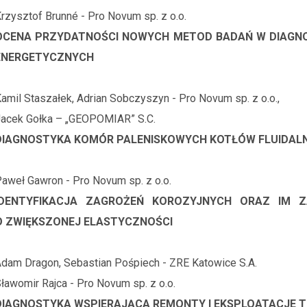
rzysztof Brunné - Pro Novum sp. z o.o.
OCENA PRZYDATNOŚCI NOWYCH METOD BADAŃ W DIAGNOS
ENERGETYCZNYCH
amil Staszałek, Adrian Sobczyszyn - Pro Novum sp. z o.o.,
acek Gołka – „GEOPOMIAR” S.C.
DIAGNOSTYKA KOMÓR PALENISKOWYCH KOTŁÓW FLUIDAL
aweł Gawron - Pro Novum sp. z o.o.
IDENTYFIKACJA ZAGROŻEŃ KOROZYJNYCH ORAZ IM Z
O ZWIĘKSZONEJ ELASTYCZNOŚCI
dam Dragon, Sebastian Pośpiech - ZRE Katowice S.A.
ławomir Rajca - Pro Novum sp. z o.o.
DIAGNOSTYKA WSPIERAJĄCA REMONTY I EKSPLOATACJE 