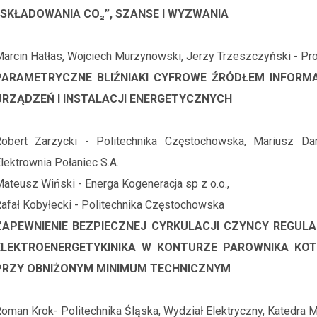
I SKŁADOWANIA CO₂”, SZANSE I WYZWANIA
arcin Hatłas, Wojciech Murzynowski, Jerzy Trzeszczyński - Pro
PARAMETRYCZNE BLIŹNIAKI CYFROWE ŹRÓDŁEM INFORMAC
URZĄDZEŃ I INSTALACJI ENERGETYCZNYCH
Robert Zarzycki - Politechnika Częstochowska, Mariusz Da
lektrownia Połaniec S.A.
ateusz Wiński - Energa Kogeneracja sp z o.o.,
afał Kobyłecki - Politechnika Częstochowska
ZAPEWNIENIE BEZPIECZNEJ CYRKULACJI CZYNCY REGULA
ELEKTROENERGETYKINIKA W KONTURZE PAROWNIKA KO
PRZY OBNIŻONYM MINIMUM TECHNICZNYM
oman Krok- Politechnika Śląska, Wydział Elektryczny, Katedra M