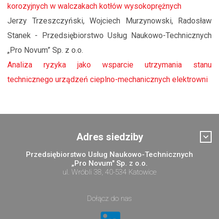
korozyjnych w walczakach kotłów wysokoprężnych
Jerzy Trzeszczyński, Wojciech Murzynowski, Radosław
Stanek - Przedsiębiorstwo Usług Naukowo-Technicznych
„Pro Novum” Sp. z o.o.
Analiza ryzyka jako wsparcie utrzymania stanu
technicznego urządzeń cieplno-mechanicznych elektrowni
Adres siedziby
Przedsiębiorstwo Usług Naukowo-Technicznych
„Pro Novum" Sp. z o.o.
ul. Wróbli 38, 40-534 Katowice
Dołącz do nas