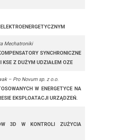
E ELEKTROENERGETYCZNYM
ra Mechatroniki
KOMPENSATORY SYNCHRONICZNE
 KSE Z
DUŻYM UDZIAŁEM OZE
ak – Pro Novum sp. z o.o.
TOSOWANYCH W ENERGETYCE NA
ESIE EKSPLOATACJI URZĄDZEŃ.
ÓW 3D W KONTROLI ZUŻYCIA