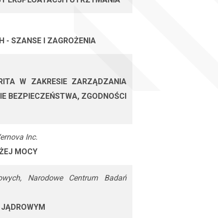
- SZANSE I ZAGROŻENIA
RITA W ZAKRESIE ZARZĄDZANIA
E BEZPIECZEŃSTWA, ZGODNOŚCI
ernova Inc.
UŻEJ MOCY
ałowych, Narodowe Centrum Badań
M JĄDROWYM