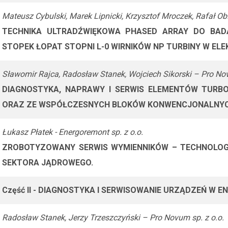
Mateusz Cybulski, Marek Lipnicki, Krzysztof Mroczek, Rafał Obł
TECHNIKA ULTRADŹWIĘKOWA PHASED ARRAY DO BA
STOPEK ŁOPAT STOPNI L-0 WIRNIKÓW NP TURBINY W EL
Sławomir Rajca, Radosław Stanek, Wojciech Sikorski – Pro Nov
DIAGNOSTYKA, NAPRAWY I SERWIS ELEMENTÓW TURB
ORAZ ZE WSPÓŁCZESNYCH BLOKÓW KONWENCJONALNY
Łukasz Płatek - Energoremont sp. z o.o.
ZROBOTYZOWANY SERWIS WYMIENNIKÓW – TECHNOLOG
SEKTORA JĄDROWEGO.
Część II - DIAGNOSTYKA I SERWISOWANIE URZĄDZEŃ W
Radosław Stanek, Jerzy Trzeszczyński – Pro Novum sp. z o.o.