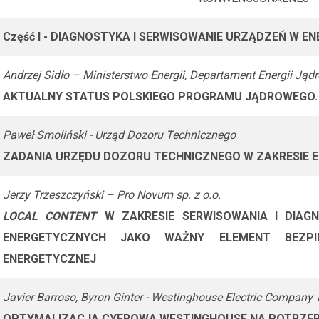
Część I - DIAGNOSTYKA I SERWISOWANIE URZĄDZEŃ W 
Andrzej Sidło – Ministerstwo Energii, Departament Energii Jąd
AKTUALNY STATUS POLSKIEGO PROGRAMU JĄDROWEGO.
Paweł Smoliński - Urząd Dozoru Technicznego
ZADANIA URZĘDU DOZORU TECHNICZNEGO W ZAKRESIE 
Jerzy Trzeszczyński – Pro Novum sp. z o.o.
LOCAL CONTENT
W ZAKRESIE SERWISOWANIA I DIA
ENERGETYCZNYCH JAKO WAŻNY ELEMENT BEZPI
ENERGETYCZNEJ
Javier Barroso, Byron Ginter - Westinghouse Electric Company
OPTYMALIZACJA CYFROWA WESTINGHOUSE NA POTRZEBY