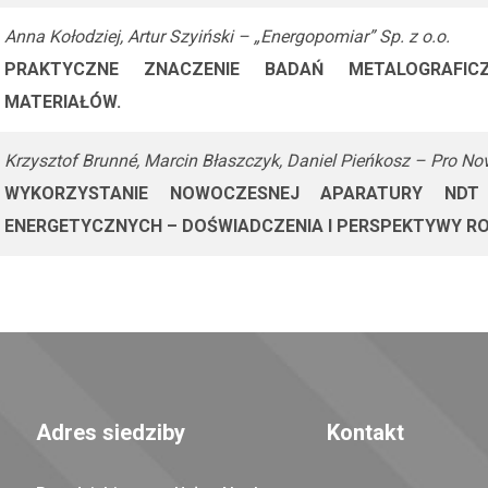
Anna Kołodziej, Artur Szyiński – „Energopomiar” Sp. z o.o.
PRAKTYCZNE ZNACZENIE BADAŃ METALOGRAFIC
MATERIAŁÓW.
Krzysztof Brunné, Marcin Błaszczyk, Daniel Pieńkosz – Pro Nov
WYKORZYSTANIE NOWOCZESNEJ APARATURY NDT
ENERGETYCZNYCH – DOŚWIADCZENIA I PERSPEKTYWY R
Adres siedziby
Kontakt