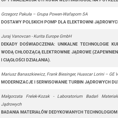
Grzegorz Pakuła – Grupa Powen-Wafapom SA
DOSTAWY POLSKICH POMP DLA ELEKTROWNI JĄDROWYCH 
Juraj Vanovcan - Kurita Europe GmbH
DEKADY DOŚWIADCZENIA: UNIKALNE TECHNOLOGIE KU
WODĄ CHŁODZĄCĄ ELEKTROWNIE JĄDROWE (ZAPEWNIENI
I CIĄGŁOŚCI DZIAŁANIA).
Mariusz Banaszkiewicz, Frank Biesinger, Huascar Lorini – GE V
MODERNIZACJE I SERWISOWANIE TURBIN JĄDROWYCH D
Małgorzata Frelek-Kozak - Laboratorium Badań Materi
Jądrowych
BADANIA MATERIAŁÓW DEDYKOWANYCH TECHNOLOGIO