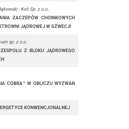
ąkowski - Koli Sp. z o.o
.
DANIA ZACZEPÓW CHOINKOWYCH
EKTROWNI JĄDROWEJ W SZWECJI
um sp. z o.o.
OZESPOŁU Z BLOKU JĄDROWEGO
CH
IA COBRA™ W OBLICZU WYZWAŃ
 ENERGETYCE KONWENCJONALNEJ