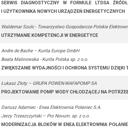
SERWIS DIAGNOSTYCZNY W FORMULE LTDSA ŹRÓDŁ
I UŻYTKOWNIKA NOWYCH URZĄDZEŃ ENERGETYCZNYCH
Waldemar Szulc - Towarzystwo Gospodarcze Polskie Elektrown
UTRZYMANIE KOMPETENCJI W ENERGETYCE
Andre de Bache – Kurita Europe GmbH
Beata Malinowska - Kurita Polska sp. z o.o.
ZWIĘKSZANIE WYDAJNOŚCI I OCHRONA SYSTEMU DZIĘKI 
Łukasz Złoty – GRUPA POWEN-WAFAPOMP SA
PROJEKTOWANIE POMP WODY CHŁODZĄCEJ NA POTRZE
Dariusz Adamiec - Enea Elektrownia Połaniec S.A.
Jerzy Trzeszczyński – Pro Novum. sp. z o.o.
MODERNIZACJA BLOKÓW W ENEA ELEKTROWNIA POŁANIEC