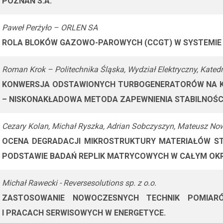
POZNAŃ S.A.
Paweł Perżyło – ORLEN SA
ROLA BLOKÓW GAZOWO-PAROWYCH (CCGT) W SYSTEMI
Roman Krok – Politechnika Śląska, Wydział Elektryczny, Kated
KONWERSJA ODSTAWIONYCH TURBOGENERATORÓW NA 
– NISKONAKŁADOWA METODA ZAPEWNIENIA STABILNOŚCI
Cezary Kolan, Michał Ryszka, Adrian Sobczyszyn, Mateusz Now
OCENA DEGRADACJI MIKROSTRUKTURY MATERIAŁÓW S
PODSTAWIE BADAŃ REPLIK MATRYCOWYCH W CAŁYM OKR
Michał Rawecki - Reversesolutions sp. z o.o.
ZASTOSOWANIE NOWOCZESNYCH TECHNIK POMIAR
I PRACACH SERWISOWYCH W ENERGETYCE.