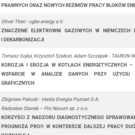
PRAWNYCH ORAZ NOWYCH REŻIMÓW PRACY BLOKÓW EN
Oliver Then - vgbe energy e.V.
ZNACZENIE ELEKTROWNI GAZOWYCH W NIEMCZECH 
I DEKARBONIZACJI
Tomasz Sojka, Krzysztof Szaboń, Adam Szczepek - TAURON Wy
KOROZJA I EROZJA W KOTŁACH ENERGETYCZNYCH – 
WSPARCIE W ANALIZIE DANYCH PRZY UŻYCIU 
GRAFICZNYCH
Zbigniew Pałucki - Veolia Energia Poznań S.A.
Radosław Stanek – Pro Novum sp. z o.o.
KORZYŚCI Z NADZORU DIAGNOSTYCZNEGO SPRAWOW
PROGNOZA PRO® W KONTEKŚCIE DALSZEJ PRACY DUOB