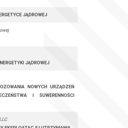
ENERGETYCE JĄDROWEJ
rowej
ENERGETYKI JĄDROWEJ
GNOZOWANIA NOWYCH URZĄDZEŃ
ECZEŃSTWA I SUWERENNOŚCI
LLC
 EKSPLOATACJI I UTRZYMANIA