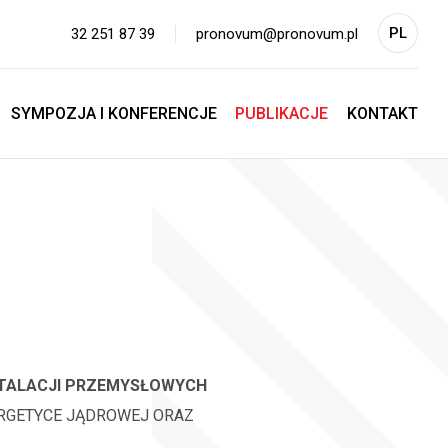
PL
32 251 87 39
pronovum@pronovum.pl
EN
SYMPOZJA I KONFERENCJE
PUBLIKACJE
KONTAKT
STALACJI PRZEMYSŁOWYCH
ERGETYCE JĄDROWEJ ORAZ